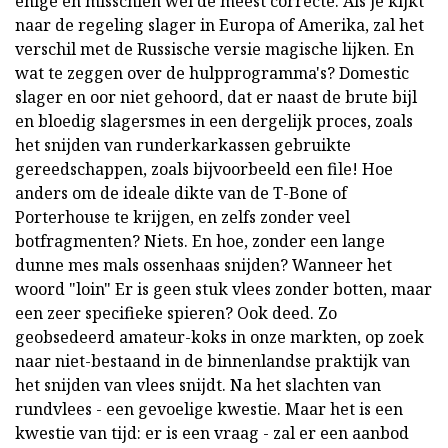
enige en misschien wel de meest correcte. Als je kijkt
naar de regeling slager in Europa of Amerika, zal het
verschil met de Russische versie magische lijken. En
wat te zeggen over de hulpprogramma's? Domestic
slager en oor niet gehoord, dat er naast de brute bijl
en bloedig slagersmes in een dergelijk proces, zoals
het snijden van runderkarkassen gebruikte
gereedschappen, zoals bijvoorbeeld een file! Hoe
anders om de ideale dikte van de T-Bone of
Porterhouse te krijgen, en zelfs zonder veel
botfragmenten? Niets. En hoe, zonder een lange
dunne mes mals ossenhaas snijden? Wanneer het
woord "loin" Er is geen stuk vlees zonder botten, maar
een zeer specifieke spieren? Ook deed. Zo
geobsedeerd amateur-koks in onze markten, op zoek
naar niet-bestaand in de binnenlandse praktijk van
het snijden van vlees snijdt. Na het slachten van
rundvlees - een gevoelige kwestie. Maar het is een
kwestie van tijd: er is een vraag - zal er een aanbod