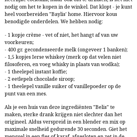
nodig om het te kopen in de winkel. Dat klopt - je kunt
heel voorbereiden "Baylis' home. Hiervoor kous
benodigde onderdelen. We hebben nodig:
- 1 kopje crème - vet of niet, het hangt af van uw
voorkeuren;
- 400 gr. gecondenseerde melk (ongeveer 1 banken);
- 1,5 kopjes Ierse whiskey (merk op dat velen niet
filosoferen, en voeg whisky in plaats van wodka);
- 1 theelepel instant koffie;
- 2 eetlepels chocolade siroop;
- 1 theelepel vanille suiker of vanillepoeder op de
punt van een mes.
Als je een huis van deze ingrediënten "Belis" te
maken, sterke drank krijgen niet slechter dan het
origineel. Aldus verspreid in een blender en mix op
maximale snelheid gedurende 30 seconden. Giet het
mengsel in een fles of karaf, afgesloten en zet in de