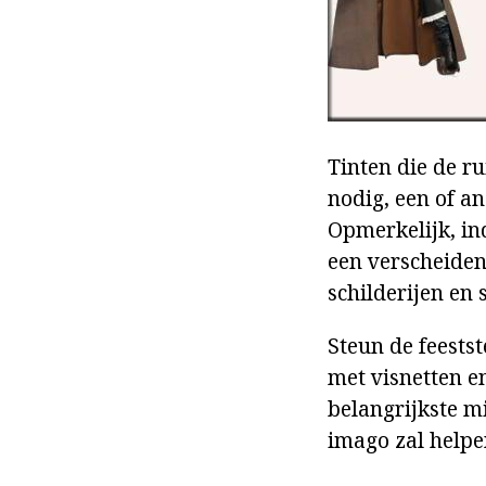
Tinten die de r
nodig, een of a
Opmerkelijk, in
een verscheiden
schilderijen en 
Steun de feests
met visnetten e
belangrijkste m
imago zal helpe