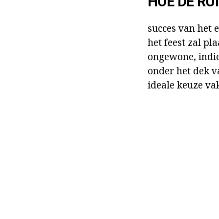
HOE DE RU
succes van het 
het feest zal pl
ongewone, indie
onder het dek va
ideale keuze va