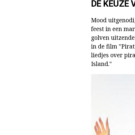
DE KEUZE 
Mood uitgenodig
feest in een mar
golven uitzend
in de film "Pir
liedjes over pi
Island."