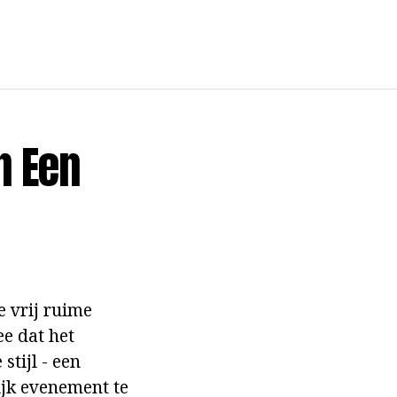
n Een
e vrij ruime
ee dat het
tijl - een
ijk evenement te