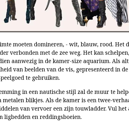
uimte moeten domineren, - wit, blauw, rood. Het 
nder verbonden met de zee weg. Het kan schelpen,
dien aanwezig in de kamer-size aquarium. Als alt
heid van beelden van de vis, gepresenteerd in d
speelgoed te gebruiken.
temming in een nautische stijl zal de muur te hel
n metalen blikjes. Als de kamer is een twee-verha
iddelen van vervoer een zijn touwladder. Vul he
n ligbedden en reddingsboeien.