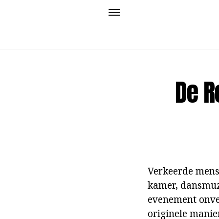
De R
Verkeerde mense
kamer, dansmuzi
evenement onver
originele manie