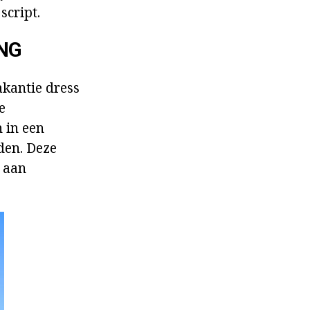
script.
ING
akantie dress
e
n in een
nden. Deze
n aan