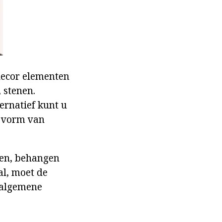
decor elementen
 stenen.
ernatief kunt u
e vorm van
pen, behangen
al, moet de
t algemene