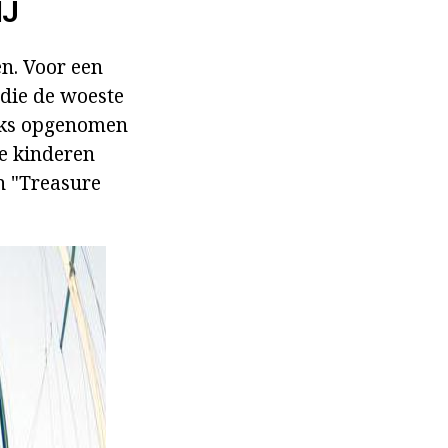
IJ
n. Voor een
 die de woeste
acks opgenomen
te kinderen
en "Treasure