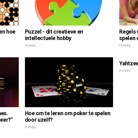
Regels 
 en hoe
Puzzel - dit creatieve en
spelen 
intellectuele hobby
Hobby
Hobby
Yahtze
Hobby
mes.
Hoe om te leren om poker te spelen
eer?"
door uzelf?
Hobby