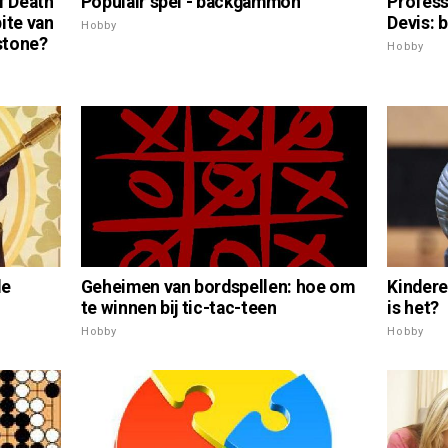
Profess
f Death"
Populair spel - backgammon
Devis: 
bite van
Hobby
hstone?
Hobby
Kindere
de
Geheimen van bordspellen: hoe om
is het?
te winnen bij tic-tac-teen
Hobby
Hobby