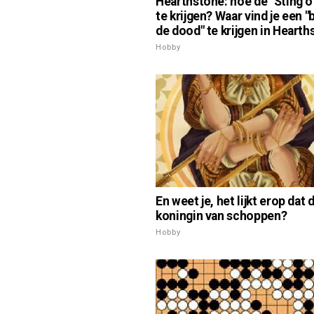
Hearthstone: hoe de "Sting o
te krijgen? Waar vind je een "
de dood" te krijgen in Heart
Hobby
En weet je, het lijkt erop dat 
koningin van schoppen?
Hobby