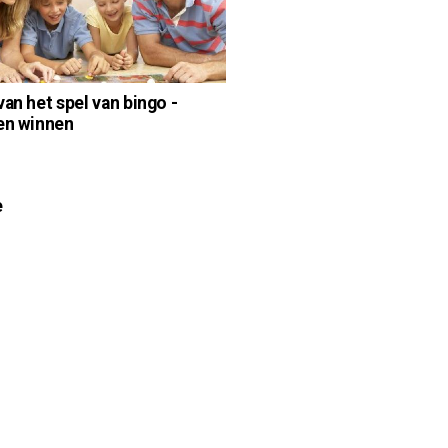
van het spel van bingo -
en winnen
e