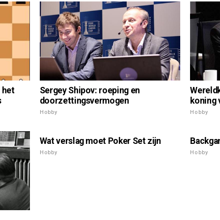
Wereldk
 het
Sergey Shipov: roeping en
koning 
s
doorzettingsvermogen
Hobby
Hobby
Wat verslag moet Poker Set zijn
Backgam
Hobby
Hobby