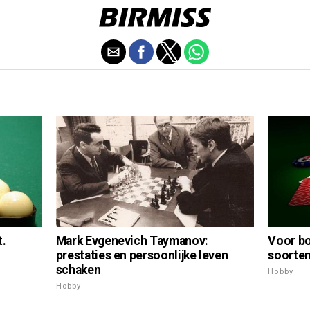
Voor bo
t.
Mark Evgenevich Taymanov:
soorten
prestaties en persoonlijke leven
schaken
Hobby
Hobby