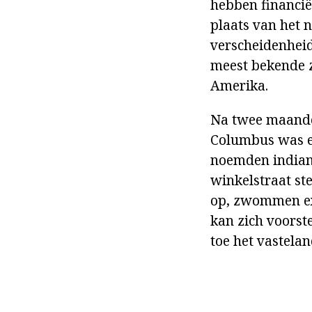
hebben financië
plaats van het n
verscheidenheid
meest bekende z
Amerika.
Na twee maanden
Columbus was er
noemden indiane
winkelstraat st
op, zwommen exp
kan zich voorst
toe het vastelan