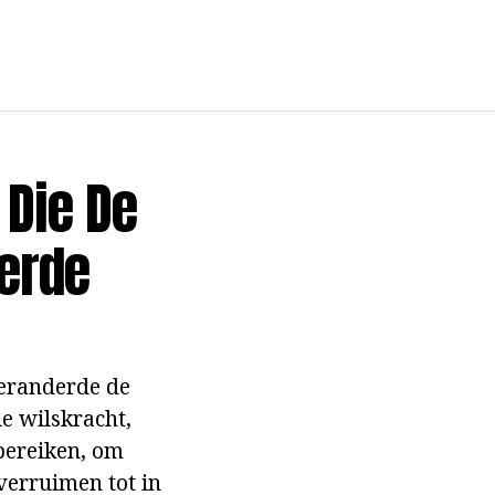
 Die De
erde
veranderde de
ie wilskracht,
bereiken, om
verruimen tot in