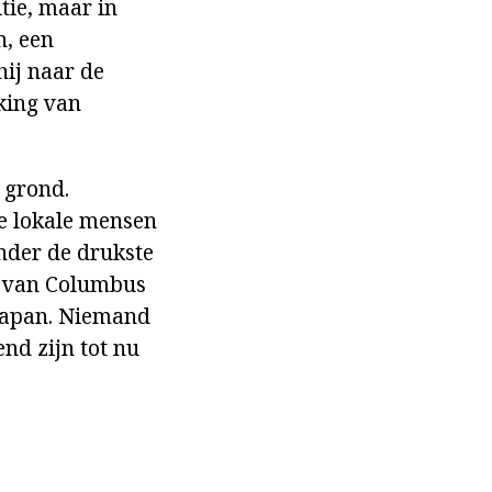
tie, maar in
n, een
hij naar de
kking van
 grond.
de lokale mensen
nder de drukste
ie van Columbus
 Japan. Niemand
nd zijn tot nu