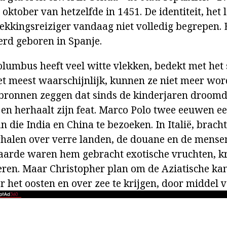
9 oktober van hetzelfde in 1451. De identiteit, het 
kkingsreiziger vandaag niet volledig begrepen. E
werd geboren in Spanje.
olumbus heeft veel witte vlekken, bedekt met het 
et meest waarschijnlijk, kunnen ze niet meer wor
ronnen zeggen dat sinds de kinderjaren droomde
en herhaalt zijn feat. Marco Polo twee eeuwen e
 die India en China te bezoeken. In Italië, bracht
rhalen over verre landen, de douane en de mense
aarde waren hem gebracht exotische vruchten, kr
ren. Maar Christopher plan om de Aziatische kant
r het oosten en over zee te krijgen, door middel 