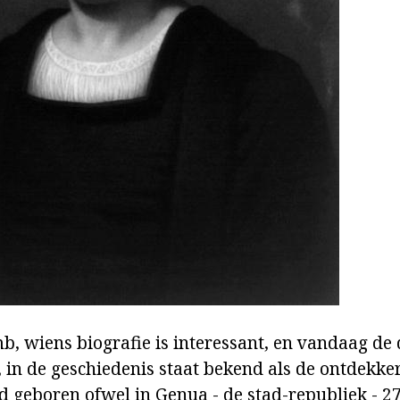
b, wiens biografie is interessant, en vandaag de 
n, in de geschiedenis staat bekend als de ontdekk
d geboren ofwel in Genua - de stad-republiek - 27