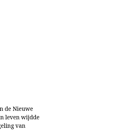
an de Nieuwe
jn leven wijdde
geling van