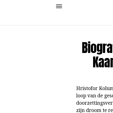
Biogra
Kaa
Hristofor Kolu
loop van de gesc
doorzettingsve
zijn droom te r