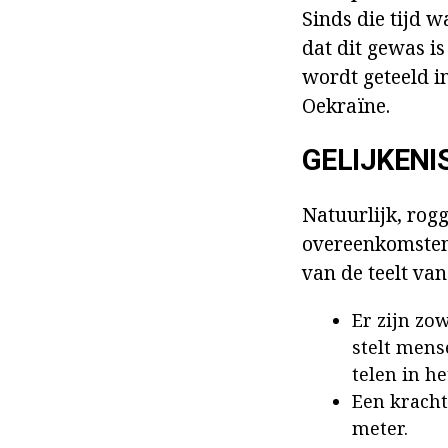
Sinds die tijd w
dat dit gewas is
wordt geteeld i
Oekraïne.
GELIJKENI
Natuurlijk, rog
overeenkomsten 
van de teelt van
Er zijn zo
stelt mens
telen in h
Een kracht
meter.