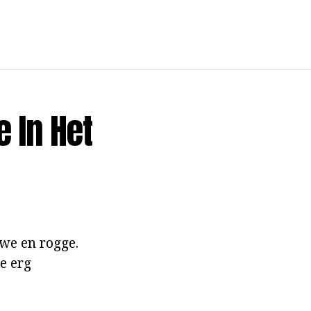
 In Het
we en rogge.
ze erg