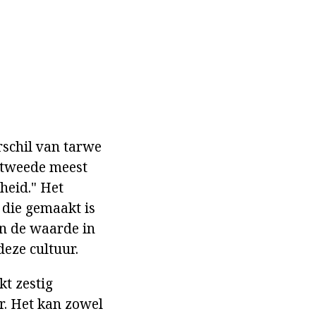
rschil van tarwe
 tweede meest
heid." Het
 die gemaakt is
an de waarde in
deze cultuur.
kt zestig
r. Het kan zowel