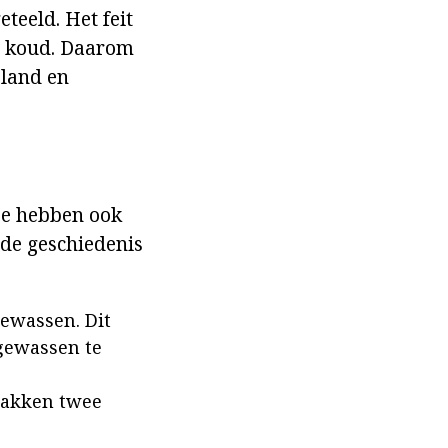
eteeld. Het feit
er koud. Daarom
sland en
ze hebben ook
 de geschiedenis
gewassen. Dit
gewassen te
gzakken twee