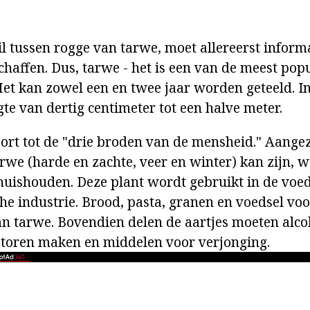
il tussen rogge van tarwe, moet allereerst inform
chaffen. Dus, tarwe - het is een van de meest pop
Het kan zowel een en twee jaar worden geteeld. In
te van dertig centimeter tot een halve meter.
ort tot de "drie broden van de mensheid." Aange
arwe (harde en zachte, veer en winter) kan zijn,
 huishouden. Deze plant wordt gebruikt in de vo
e industrie. Brood, pasta, granen en voedsel voor
van tarwe. Bovendien delen de aartjes moeten alco
ren maken en middelen voor verjonging.