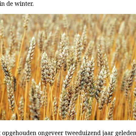
in de winter.
t opgehouden ongeveer tweeduizend jaar geleden 