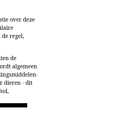
atie over deze
ulaire
 de regel,
zien de
 wordt algemeen
edingsmiddelen-
 dieren - dit
hol,