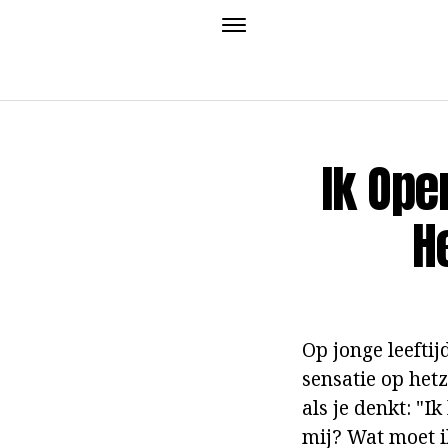
Ik Ope
H
Op jonge leeftij
sensatie op hetz
als je denkt: "
mij? Wat moet i