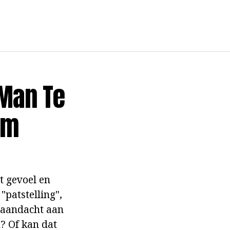
 Man Te
em
t gevoel en
"patstelling",
n aandacht aan
? Of kan dat