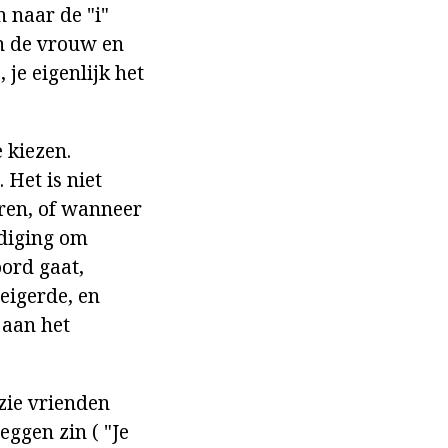
n naar de "i"
n de vrouw en
 je eigenlijk het
e kiezen.
 Het is niet
eren, of wanneer
odiging om
oord gaat,
weigerde, en
n aan het
 zie vrienden
eggen zin ( "Je