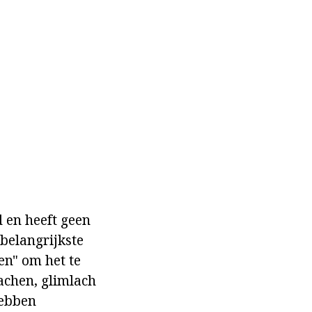
d en heeft geen
 belangrijkste
en" om het te
lachen, glimlach
hebben