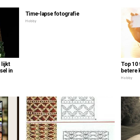
Time-lapse fotografie
Hobby
Top 10 
lijkt
betere k
sel in
Hobby