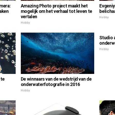
Evgeniy
amera:
Amazing Photo project maakt het
belicha
maken
mogelijk om het verhaal tot leven te
vertalen
Hobby
Hobby
Studio 
onderw
Hobby
 te
De winnaars van de wedstrijd van de
onderwaterfotografie in 2016
Hobby