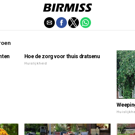
roen
nten
Hoe de zorg voor thuis dratsenu
Huislijkheid
Weeping
Huislijkh