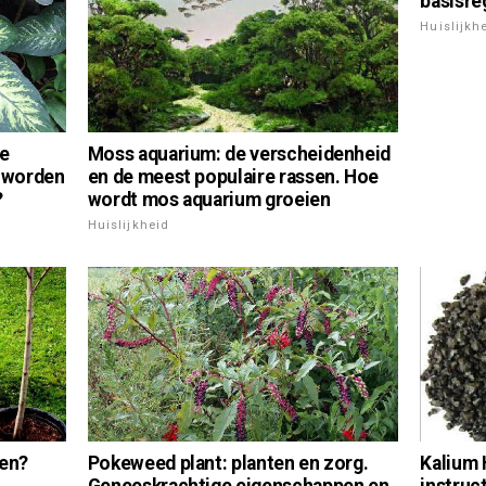
basisre
Huislijkh
De
Moss aquarium: de verscheidenheid
a worden
en de meest populaire rassen. Hoe
?
wordt mos aquarium groeien
Huislijkheid
Kalium 
ten?
Pokeweed plant: planten en zorg.
instruct
Geneeskrachtige eigenschappen en