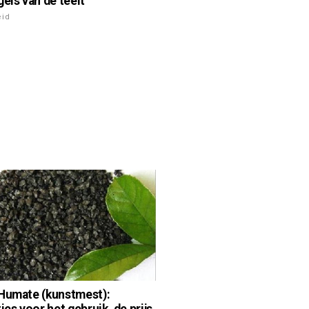
gels van de teelt
eid
Humate (kunstmest):
ies voor het gebruik, de prijs