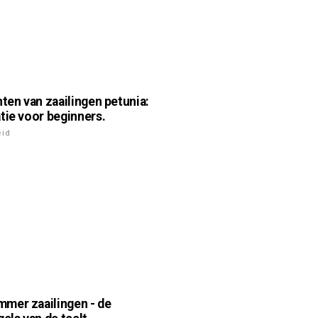
nten van zaailingen petunia:
tie voor beginners.
eid
mer zaailingen - de