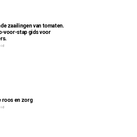
de zaailingen van tomaten.
p-voor-stap gids voor
rs.
eid
 roos en zorg
eid