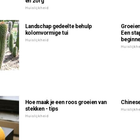
en zorg
Huislijkheid
Landschap gedeelte behulp
Groeien
kolomvormige tui
Een sta
beginne
Huislijkheid
Huislijkh
Hoe maak je een roos groeien van
Chinese
stekken - tips
Huislijkh
Huislijkheid