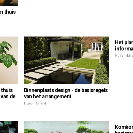
m thuis
Het pla
informa
Huislijkh
 thuis
Binnenplaats design - de basisregels
 van de
van het arrangement
Huislijkheid
Komkom