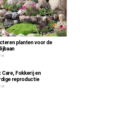
ecteren planten voor de
lijbaan
eid
: Care, Fokkerij en
rdige reproductie
eid