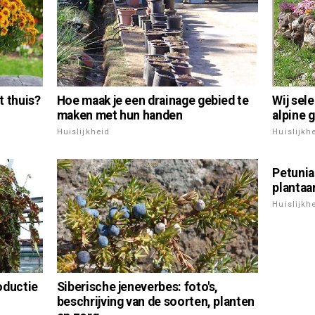
Wij sel
t thuis?
Hoe maak je een drainage gebied te
alpine g
maken met hun handen
Huislijkh
Huislijkheid
Petunia
plantaa
Huislijkh
oductie
Siberische jeneverbes: foto's,
beschrijving van de soorten, planten